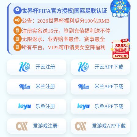
共
0
页
0
条
联系我们
020-87667242
Sale Hotline
广东省广州市番禺经济开发区
邮箱：inquiry@letrador.com
总机：020-87667242
传真：020-23099730
了解更多