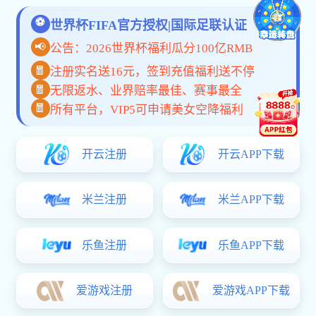
共
0
页
0
条
联系我们
020-87667242
Sale Hotline
广东省广州市番禺经济开发区
邮箱：inquiry@letrador.com
总机：020-87667242
传真：020-23099730
了解更多